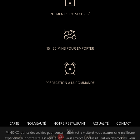
PAIEMENT 100% SÉCURISÉ
15 - 30 MINS POUR EMPORTER
PRÉPARATION À LA COMMANDE
CARTE
NOUVEAUTÉ
NOTRE RESTAURANT
ACTUALITÉ
CONTACT
CGV
MINOKO utilise des cookies pour personnaliser votre visite et vous assurer une meilleure
0
expérience sur notre site. En continuant, vous acceptez notre utilisation des cookies. Pour